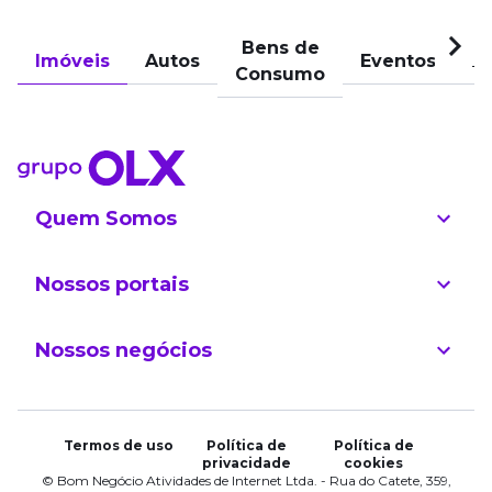
Bens de
Imóveis
Autos
Eventos
Pu
Consumo
Quem Somos
Nossos portais
Nossos negócios
Termos de uso
Política de
Política de
privacidade
cookies
© Bom Negócio Atividades de Internet Ltda. - Rua do Catete, 359,