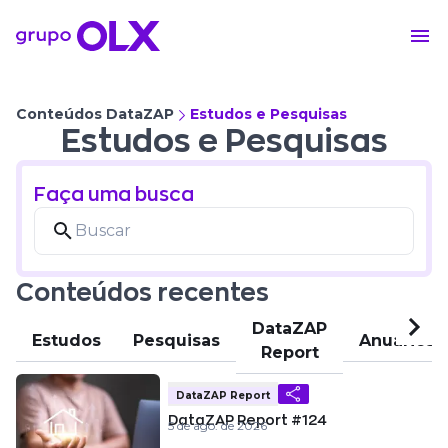
Conteúdos DataZAP
Estudos e Pesquisas
Estudos e Pesquisas
Faça uma busca
Conteúdos recentes
DataZAP
Estudos
Pesquisas
Anuários
Report
DataZAP Report
DataZAP Report #124
5 de ago. de 2026