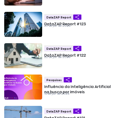
DataZAP Report
DataZAP Report #123
29 de jul. de 2026
DataZAP Report
DataZAP Report #122
22 de jul. de 2026
Pesquisas
Influência da Inteligência Artificial
na busca por imóveis
15 de jul. de 2026
DataZAP Report