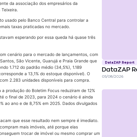
idente da associação dos empresários da
 Teixeira.
nto usado pelo Banco Central para controlar a
 demais taxas praticadas no mercado.
estavam esperando por essa queda há quase três
 bom cenário para o mercado de lançamentos, com
e Santos, São Vicente, Guarujá e Praia Grande que
DataZAP Report
ndo 1.712 do padrão médio (34,5%), 1.189
DataZAP R
corresponde a 13,1% do estoque disponível). O
05/08/2026
, com 2.283 unidades disponíveis para compra.
a a produção do Boletim Focus reduziram de 12%
té o final de 2023, para 2024 o cenário é ainda
 9% ao ano e de 8,75% em 2025. Dados divulgados
stacam que esse resultado nem sempre é imediato.
 compram mais imóveis, até porque elas
conseguem trocar de imóvel ou mesmo comprar um