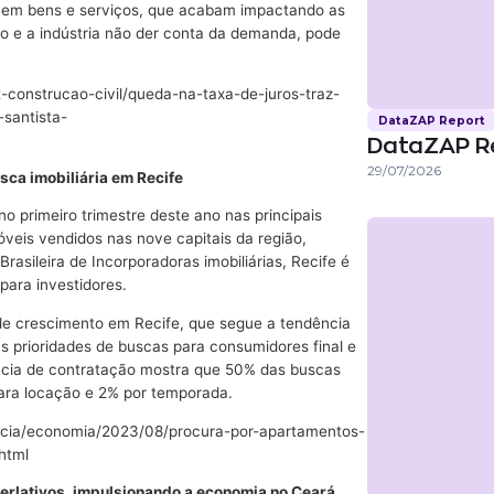
em bens e serviços, que acabam impactando as
mo e a indústria não der conta da demanda, pode
-construcao-civil/queda-na-taxa-de-juros-traz-
santista-
DataZAP Report
DataZAP R
29/07/2026
ca imobiliária em Recife
no primeiro trimestre deste ano nas principais
óveis vendidos nas nove capitais da região,
rasileira de Incorporadoras imobiliárias, Recife é
para investidores.
e crescimento em Recife, que segue a tendência
s prioridades de buscas para consumidores final e
ência de contratação mostra que 50% das buscas
para locação e 2% por temporada.
icia/economia/2023/08/procura-por-apartamentos-
html
erlativos, impulsionando a economia no Ceará