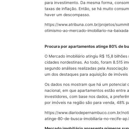
para investimento. Da mesma forma, consom
taxas de inflação. Então, se há muito consu
haver um descompasso.
https://www.atribuna.com.br/projetos/summit
otimismo-ao-mercado-imobiliario-na-baixada-
Procura por apartamentos atinge 80% de bus
O Mercado imobiliário atingiu R$ 15,8 bilhões 
cidades nordestinas. Ao todo, foram 8.515 im
segundo análises realizadas pela Associação B
um dos destaques para aquisição de imóveis 
Os dados nos mostram que há um potencial d
nacional, em que apartamentos estão entre a
investidores, com base nos dados, a prefer
por imóveis na região são para venda, 48% 
https://www.diariodepernambuco.com.br/not
atinge-80-de-busca-imobiliaria-no-recife-ap.
Mercado imobiliário apresenta números sup