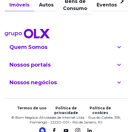
Bens de
Imóveis
Autos
Eventos
Pu
Consumo
Quem Somos
Nossos portais
Nossos negócios
Termos de uso
Política de
Política de
privacidade
cookies
© Bom Negócio Atividades de Internet Ltda. - Rua do Catete, 359,
Flamengo - 22220-001 - Rio de Janeiro, RJ