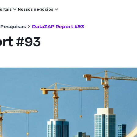
ortais
Nossos negócios
 Pesquisas
DataZAP Report #93
rt #93