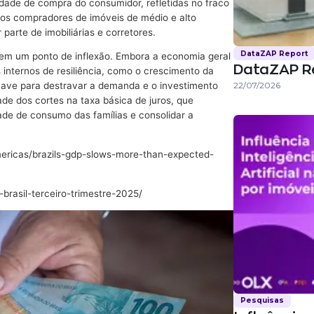
idade de compra do consumidor, refletidas no fraco
nos compradores de imóveis de médio e alto
parte de imobiliárias e corretores.
DataZAP Report
 em um ponto de inflexão. Embora a economia geral
DataZAP R
s internos de resiliência, como o crescimento da
22/07/2026
chave para destravar a demanda e o investimento
ade dos cortes na taxa básica de juros, que
ade de consumo das famílias e consolidar a
ericas/brazils-gdp-slows-more-than-expected-
rasil-terceiro-trimestre-2025/
Pesquisas