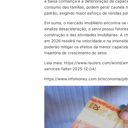
a baixa confiança e a deterioração da capac
consumo das famílias, podem gerar cautela 
padrão, exigindo maior esforço de vendas por 
Em suma, o mercado imobiliário encontra-se
sinalize desaceleração, o setor possui fatore
construção e das atividades imobiliárias. A 
em 2026 residirá na velocidade e na intensid
poderão mitigar os efeitos da menor capacid
trajetória de crescimento do setor.
Leia mais:
https://www.reuters.com/world/am
services-falter-2025-12-04/
https://www.infomoney.com.br/economia/pib-b