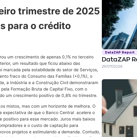
eiro trimestre de 2025
s para o crédito
DataZAP Report
istrou um crescimento de apenas 0,1% no terceiro
DataZAP R
terior, um resultado que ficou abaixo das
29/07/2026
i marcada pela estabilidade do setor de Serviços,
ento fraco do Consumo das Famílias (+0,1%), o
da, a Indústria e a Construção Civil demonstraram
e pela Formação Bruta de Capital Fixo, com o
ndo um crescimento positivo de 0,8% no trimestre.
actos mistos, mas com um horizonte de melhora. O
 a expectativa de que o Banco Central acelere o
te positivo para esse mercado. Juros mais baixos
 compradores e o custo de captação para
 novos projetos e estimulando a demanda. Contudo,