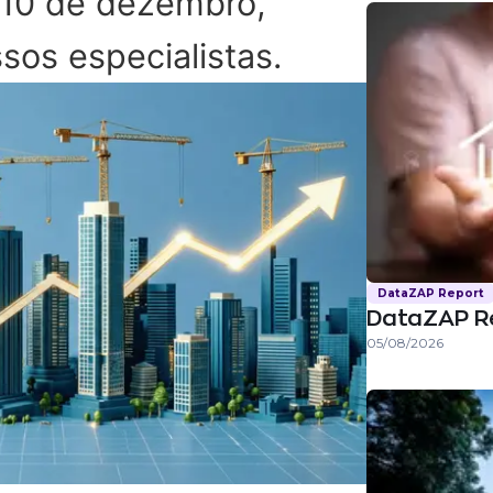
a 10 de dezembro,
os especialistas.
DataZAP Report
DataZAP R
05/08/2026