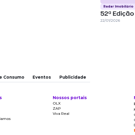
Radar Imobiliário
52ª Edição 
22/01/2026
e Consumo
Eventos
Publicidade
s
Nossos portais
OLX
ZAP
Viva Real
oiamos