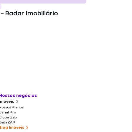
– Radar Imobiliário
Nossos negócios
Imóveis
Nossos Planos
Canal Pro
Clube Zap
DataZAP
Blog Imóveis