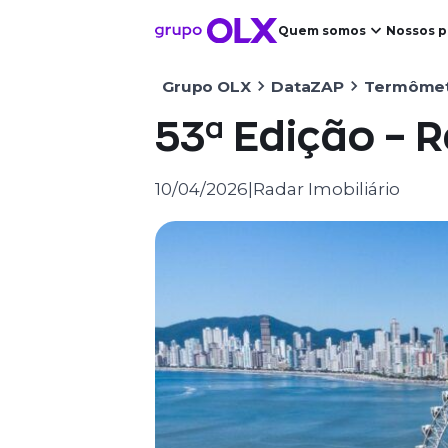
Quem somos
Nossos p
Grupo OLX
DataZAP
Termômet
53ª Edição – R
10/04/2026
|
Radar Imobiliário