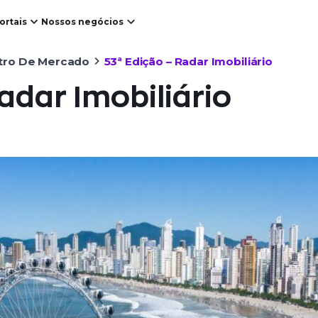
ortais
Nossos negócios
ro De Mercado
53ª Edição – Radar Imobiliário
adar Imobiliário