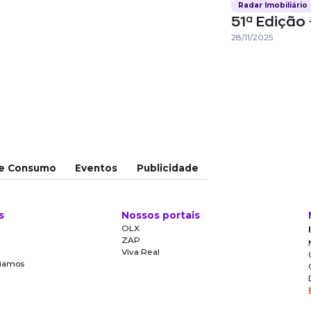
Radar Imobiliário
51ª Edição 
28/11/2025
e Consumo
Eventos
Publicidade
s
Nossos portais
OLX
ZAP
Viva Real
oiamos